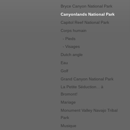
Bryce Canyon National Park
Canyonlands National Park
Capitol Reef National Park
Corps humain
- Pieds
- Visages
Dutch angle
Eau
Golf
Grand Canyon National Park
La Petite Séduction... à
Bromont!
Mariage
Monument Valley Navajo Tribal
Park
Musique