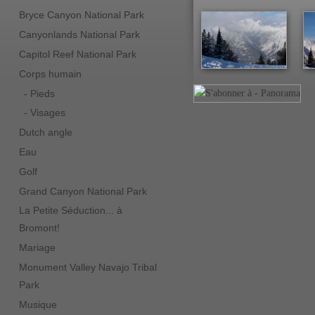
Bryce Canyon National Park
Canyonlands National Park
Capitol Reef National Park
Corps humain
- Pieds
- Visages
Dutch angle
Eau
Golf
Grand Canyon National Park
La Petite Séduction... à
Bromont!
Mariage
Monument Valley Navajo Tribal
Park
Musique