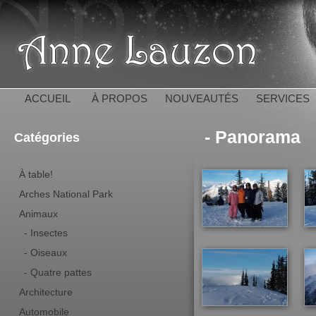
All
con
Anne 
pri
ACCUEIL
À PROPOS
NOUVEAUTÉS
SERVICES
- Panorama
Catégories
À table!
Arches National Park
Animaux
- Insectes
- Oiseaux
- Quatre pattes
Architecture
Automobile