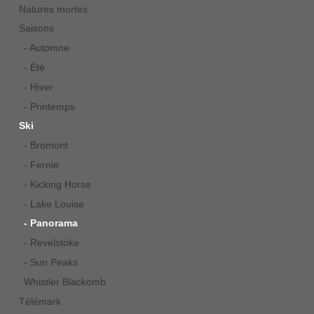
Natures mortes
Saisons
- Automne
- Été
- Hiver
- Printemps
Ski
- Bromont
- Fernie
- Kicking Horse
- Lake Louise
- Panorama
- Revelstoke
- Sun Peaks
Whistler Blackomb
Télémark