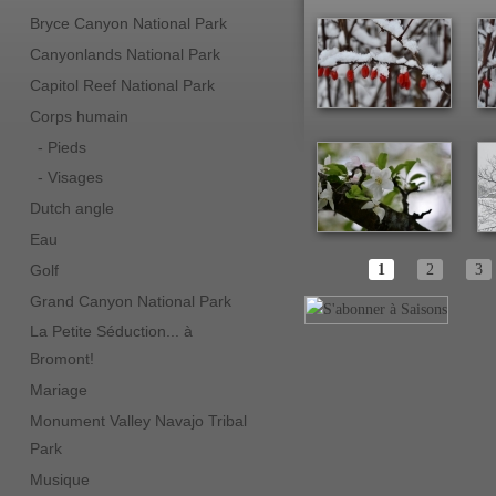
Bryce Canyon National Park
Canyonlands National Park
Capitol Reef National Park
Corps humain
- Pieds
- Visages
Dutch angle
Eau
Pages
Golf
1
2
3
Grand Canyon National Park
La Petite Séduction... à
Bromont!
Mariage
Monument Valley Navajo Tribal
Park
Musique