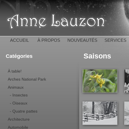
All
con
Anne 
pri
ACCUEIL
À PROPOS
NOUVEAUTÉS
SERVICES
Saisons
Catégories
À table!
Arches National Park
Animaux
- Insectes
- Oiseaux
- Quatre pattes
Architecture
Automobile