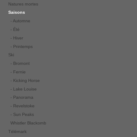
Natures mortes
Saisons
- Automne
- Été
- Hiver
- Printemps
Ski
- Bromont
- Fernie
- Kicking Horse
- Lake Louise
- Panorama
- Revelstoke
- Sun Peaks
Whistler Blackomb
Télémark