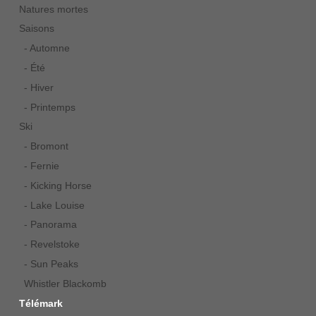
Natures mortes
Saisons
- Automne
- Été
- Hiver
- Printemps
Ski
- Bromont
- Fernie
- Kicking Horse
- Lake Louise
- Panorama
- Revelstoke
- Sun Peaks
Whistler Blackomb
Télémark