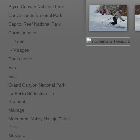
Bryce Canyon National Park
Canyonlands National Park
Capitol Reef National Park
Corps humain
- Pieds
- Visages
Dutch angle
Eau
Golf
Grand Canyon National Park
La Petite Séduction... à
Bromont!
Mariage
Monument Valley Navajo Tribal
Park
Musique