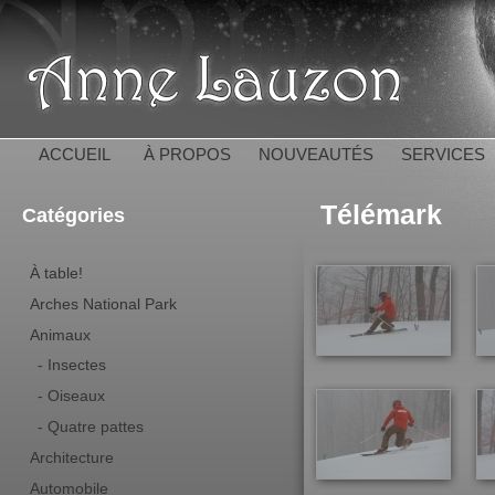
All
con
Anne 
pri
ACCUEIL
À PROPOS
NOUVEAUTÉS
SERVICES
Télémark
Catégories
À table!
Arches National Park
Animaux
- Insectes
- Oiseaux
- Quatre pattes
Architecture
Automobile