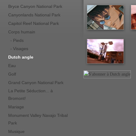
Bryce Canyon National Park
Canyonlands National Park
Capitol Reef National Park
Corps humain
- Pieds
- Visages
Dutch angle
Eau
Golf
Grand Canyon National Park
La Petite Séduction... à
Bromont!
Mariage
Monument Valley Navajo Tribal
Park
Musique