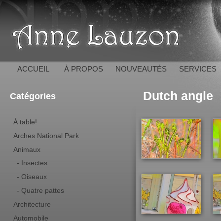
All
con
Anne 
pri
ACCUEIL
À PROPOS
NOUVEAUTÉS
SERVICES
Dutch angle
Catégories
À table!
Arches National Park
Animaux
- Insectes
- Oiseaux
- Quatre pattes
Architecture
Automobile