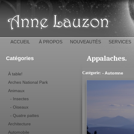
All
con
Anne 
pri
ACCUEIL
À PROPOS
NOUVEAUTÉS
SERVICES
Appalaches.
Catégories
Catégorie:
- Automne
À table!
Arches National Park
Animaux
- Insectes
- Oiseaux
- Quatre pattes
Architecture
Automobile