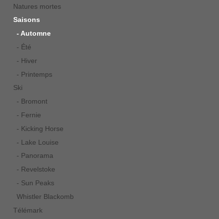
Natures mortes
Saisons
- Automne
- Été
- Hiver
- Printemps
Ski
- Bromont
- Fernie
- Kicking Horse
- Lake Louise
- Panorama
- Revelstoke
- Sun Peaks
Whistler Blackomb
Télémark