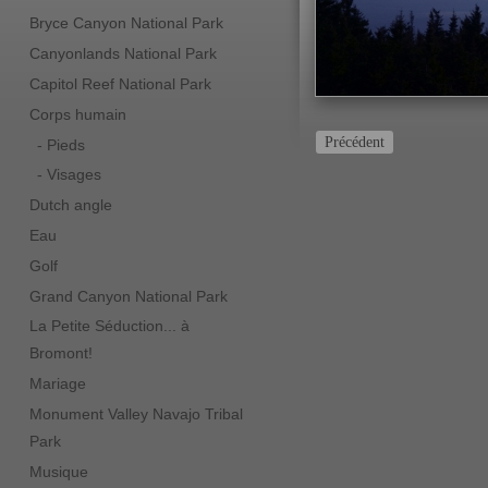
Bryce Canyon National Park
Canyonlands National Park
Capitol Reef National Park
Corps humain
Précédent
- Pieds
- Visages
Dutch angle
Eau
Golf
Grand Canyon National Park
La Petite Séduction... à
Bromont!
Mariage
Monument Valley Navajo Tribal
Park
Musique