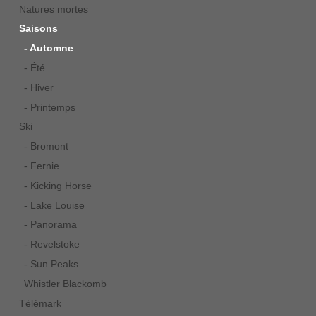
Natures mortes
Saisons
- Automne
- Été
- Hiver
- Printemps
Ski
- Bromont
- Fernie
- Kicking Horse
- Lake Louise
- Panorama
- Revelstoke
- Sun Peaks
Whistler Blackomb
Télémark