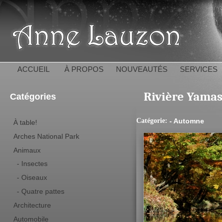
All
con
Anne 
pri
ACCUEIL
À PROPOS
NOUVEAUTÉS
SERVICES
Rivière Yama
Catégories
Catégorie:
- Automne
À table!
Arches National Park
Animaux
- Insectes
- Oiseaux
- Quatre pattes
Architecture
Automobile