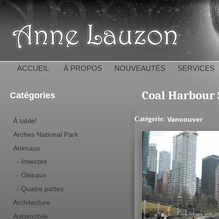
All
con
Anne 
pri
ACCUEIL
À PROPOS
NOUVEAUTÉS
SERVICES
Coal Harbour 
Catégories
Catégorie:
Vancouver
À table!
Arches National Park
Animaux
- Insectes
- Oiseaux
- Quatre pattes
Architecture
Automobile